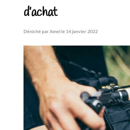
d’achat
Déniché
par Amel
le 14 janvier 2022