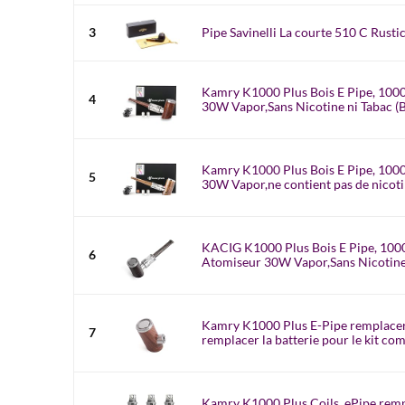
3
Pipe Savinelli La courte 510 C Rust
Kamry K1000 Plus Bois E Pipe, 10
4
30W Vapor,Sans Nicotine ni Tabac (B
Kamry K1000 Plus Bois E Pipe, 10
5
30W Vapor,ne contient pas de nicotin
KACIG K1000 Plus Bois E Pipe, 10
6
Atomiseur 30W Vapor,Sans Nicotine -
Kamry K1000 Plus E-Pipe remplacer 
7
remplacer la batterie pour le kit comp
Kamry K1000 Plus Coils, ePipe rem