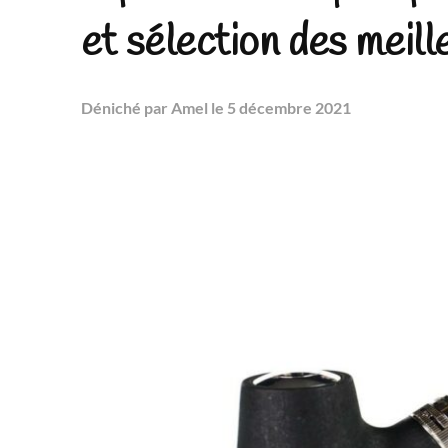
et sélection des meil
Déniché
par Amel
le 5 décembre 2021